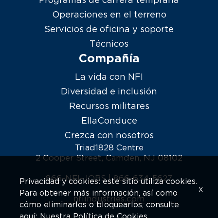
Operaciones en el terreno
Servicios de oficina y soporte
Técnicos
Compañía
La vida con NFI
Diversidad e inclusión
Recursos militares
EllaConduce
Crezca con nosotros
Triad1828 Centre
2 Cooper Street, Camden, NJ 08102
866-NFI-JOBS |
866-634-5627
Privacidad y cookies: este sitio utiliza cookies.
x
Para obtener más información, así como
nfiindustries.com
cómo eliminarlos o bloquearlos, consulte
aquí:
Nuestra Política de Cookies