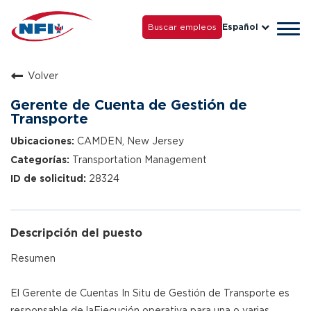
La vida con NFI
Carreras
Buscar empleos
Español
Tog
Crezca con nosotros
navi
Volver
Gerente de Cuenta de Gestión de
Transporte
CAMDEN, New Jersey
Transportation Management
28324
Descripción del puesto
Resumen
El Gerente de Cuentas In Situ de Gestión de Transporte es
responsable de laEjecución operativa para una o varias