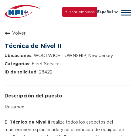
La vida con NFI
Carreras
Buscar empleos
Español
Tog
Crezca con nosotros
navi
Volver
Técnica de Nivel II
WOOLWICH TOWNSHIP, New Jersey
Fleet Services
28422
Descripción del puesto
Resumen
El
Técnico de Nivel II
realiza todos los aspectos del
mantenimiento planificado y no planificado de equipos de